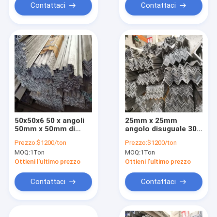
Contattaci
Contattaci
50x50x6 50 x angoli
25mm x 25mm
50mm x 50mm di
angolo disuguale 304
acciaio inossidabile
di acciaio
Prezzo:
$1200/ton
Prezzo:
$1200/ton
50 x 3 75mm Astm
inossidabile di 10mm
MOQ:
1Ton
MOQ:
1Ton
316l 304l 201 430
x di 10mm 316 30mm
35mm
Ottieni l'ultimo prezzo
Ottieni l'ultimo prezzo
Contattaci
Contattaci