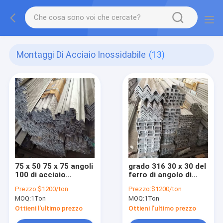
Montaggi Di Acciaio Inossidabile
(13)
75 x 50 75 x 75 angoli
grado 316 30 x 30 del
100 di acciaio
ferro di angolo di
inossidabile di 8x8
acciaio inossidabile
Prezzo:
$1200/ton
Prezzo:
$1200/ton
0.9mm x 100 100 x 50
6x6x3/8 1/16 304 con
MOQ:
1Ton
MOQ:
1Ton
20 x 20 laminati a
0.3-10mm
caldo
Ottieni l'ultimo prezzo
Ottieni l'ultimo prezzo