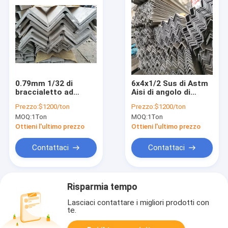
0.79mm 1/32 di
6x4x1/2 Sus di Astm
braccialetto ad
Aisi di angolo di
angolo retto 316 25
acciaio inossidabile
Prezzo:
$1200/ton
Prezzo:
$1200/ton
X.25 40 di acciaio
1x1x1/8 di 70mm x di
MOQ:
1Ton
MOQ:
1Ton
inossidabile x 40
70 15mm 12mm
60mm 200mm
10mm densamente
Ottieni l'ultimo prezzo
Ottieni l'ultimo prezzo
Contattaci
Contattaci
Risparmia tempo
Lasciaci contattare i migliori prodotti con
te.