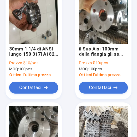
30mm 1 1/4 di ANSI
il Sus Aisi 100mm
lungo 150 317l A182
della flangia gli ss
F316l del piatto della
304 Astm Asme di
Prezzo:
$10/pcs
Prezzo:
$10/pcs
flangia del collo della
acciaio inossidabile
MOQ:
100pcs
MOQ:
100pcs
saldatura di acciaio
904l 347 4 3 ss a 2
inossidabile
pollici flangia
Ottieni l'ultimo prezzo
Ottieni l'ultimo prezzo
Contattaci
Contattaci
Casa.
Prodotti
Video