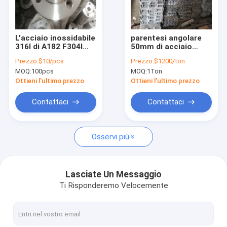
Su di noi
Visita alla fabbrica
L'acciaio inossidabile
parentesi angolare
316l di A182 F304l
50mm di acciaio
Controllo della qualità
F304 flangia 1/2 24
inossidabile 2 x 2 di
Prezzo:
$10/pcs
Prezzo:
$1200/ton
flange del tubo
2x2x1/4 2 x 3 3mm
MOQ:
100pcs
MOQ:
1Ton
filettato di acciaio
4mm 6mm 8mm
Chiedi un preventivo
inossidabile
25mm
Ottieni l'ultimo prezzo
Ottieni l'ultimo prezzo
Contattaci
Contattaci
tubo dell'acciaio inossidabile 316l
Osservi più
tubatura di acciaio inossidabile 304
tubo saldato dell'acciaio inossidabile
Lasciate Un Messaggio
Ti Risponderemo Velocemente
gli ss senza cuciture convogliano
Lamina di metallo dell'acciaio inossidabile