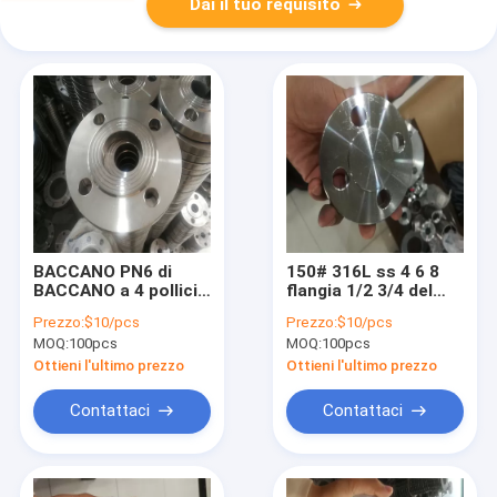
Dai il tuo requisito
BACCANO PN6 di
150# 316L ss 4 6 8
BACCANO a 4 pollici
flangia 1/2 3/4 del
100mm 2573 della
pavimento di acciaio
Prezzo:
$10/pcs
Prezzo:
$10/pcs
flangia Pn16 di
inossidabile di
MOQ:
100pcs
MOQ:
100pcs
acciaio inossidabile
Antivari 2 della
di 25mm 2576 PN10
flangia cieca di
Ottieni l'ultimo prezzo
Ottieni l'ultimo prezzo
Sa182 F316l F304l
acciaio inossidabile
Contattaci
Contattaci