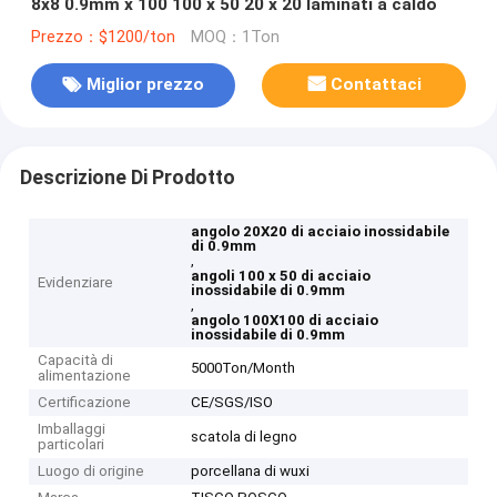
8x8 0.9mm x 100 100 x 50 20 x 20 laminati a caldo
Prezzo：$1200/ton
MOQ：1Ton
Miglior prezzo
Contattaci
Descrizione Di Prodotto
angolo 20X20 di acciaio inossidabile
di 0.9mm
,
angoli 100 x 50 di acciaio
Evidenziare
inossidabile di 0.9mm
,
angolo 100X100 di acciaio
inossidabile di 0.9mm
Capacità di
5000Ton/Month
alimentazione
Certificazione
CE/SGS/ISO
Imballaggi
scatola di legno
particolari
Luogo di origine
porcellana di wuxi