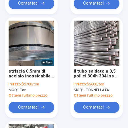
Aisi 304 3mm 5mm e
Contattaci
Contattaci
6mm
striscia 0.5mm di
il tubo saldato a 3,5
acciaio inossidabile
pollici 304h 304l ss di
420 409 405 0.9mm
acciaio inossidabile
Prezzo:
$2700/ton
Prezzo:
$2600/ton
1.2mm
di 88.9mm Erw
MOQ:
1Ton
MOQ:
1 TONNELLATA
convoglia la
saldatura
Ottieni l'ultimo prezzo
Ottieni l'ultimo prezzo
Contattaci
Contattaci