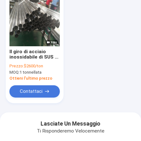
Il giro di acciaio
inossidabile di SUS di
AISI 431 convoglia
Prezzo:
$2600/ton
402 201 la
MOQ:
1 tonnellata
metropolitana di
410s 430 20mm 9mm
Ottieni l'ultimo prezzo
304
Contattaci
Lasciate Un Messaggio
Ti Risponderemo Velocemente