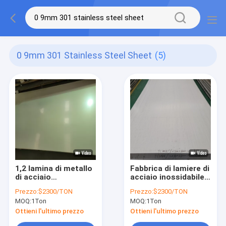
0 9mm 301 Stainless Steel Sheet
(5)
1,2 lamina di metallo
Fabbrica di lamiere di
di acciaio
acciaio inossidabile
inossidabile di
n. 1 laminate a
Prezzo:
$2300/TON
Prezzo:
$2300/TON
millimetro 0,9
freddo spessore 6
MOQ:
1Ton
MOQ:
1Ton
millimetro 0,8
mm Astm 310 304
millimetro 0,7
316
Ottieni l'ultimo prezzo
Ottieni l'ultimo prezzo
millimetro 202 201