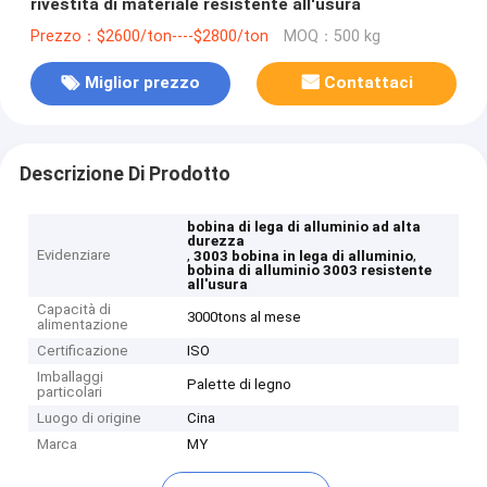
rivestita di materiale resistente all'usura
Prezzo：$2600/ton----$2800/ton
MOQ：500 kg
Miglior prezzo
Contattaci
Descrizione Di Prodotto
bobina di lega di alluminio ad alta
durezza
Evidenziare
,
,
3003 bobina in lega di alluminio
bobina di alluminio 3003 resistente
all'usura
Capacità di
3000tons al mese
alimentazione
Certificazione
ISO
Imballaggi
Palette di legno
particolari
Luogo di origine
Cina
Marca
MY