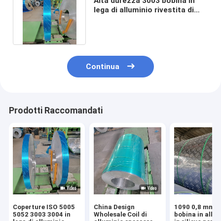
Alta durezza 3003 bobina in
lega di alluminio rivestita di
materiale resistente all'usura
Continua
Prodotti Raccomandati
Coperture ISO 5005
China Design
1090 0,8 mm 
5052 3003 3004 in
Wholesale Coil di
bobina in allu