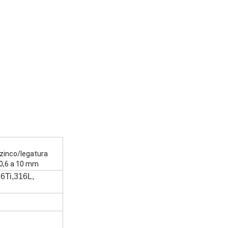
 zinco/legatura
 0,6 a 10 mm
6Ti,316L,