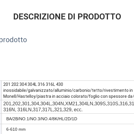
DESCRIZIONE DI PRODOTTO
 prodotto
201 202 304 304L 316 316L 430
inossidabile/galvanizzato/alluminio/carbonio/tetto/rivestimento in
Monell/Hastelloy/piastra in acciaio colorato/foglio con spessore da
201,202,301,304,304L,304N,XM21,304LN,309S,310S,316,31
316N, 316LN,317,317L,321,329, ecc.
BA/2B/NO.1/NO.3/NO.4/8K/HL/2D/1D
6-610 mm