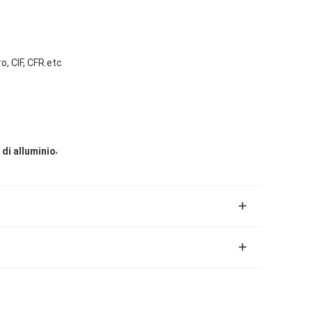
, CIF, CFR.etc
,
 di alluminio