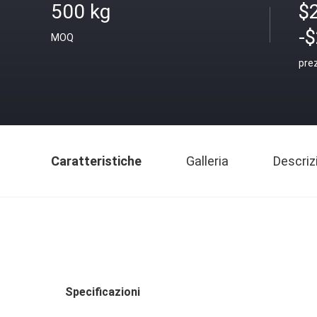
500 kg
$
-
MOQ
pre
Caratteristiche
Galleria
Descriz
Specificazioni