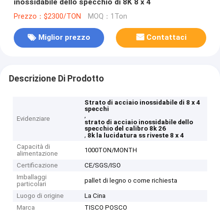
inossidabile dello specchio di 8K 8 x 4
Prezzo：$2300/TON
MOQ：1Ton
Miglior prezzo
Contattaci
Descrizione Di Prodotto
Strato di acciaio inossidabile di 8 x 4
specchi
,
Evidenziare
strato di acciaio inossidabile dello
specchio del calibro 8k 26
,
8k la lucidatura ss riveste 8 x 4
Capacità di
1000TON/MONTH
alimentazione
Certificazione
CE/SGS/ISO
Imballaggi
pallet di legno o come richiesta
particolari
Luogo di origine
La Cina
Marca
TISCO POSCO