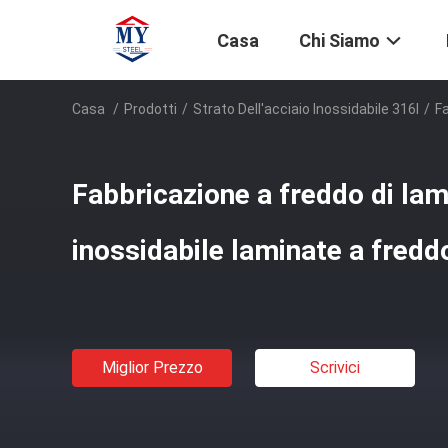
Casa
Chi Siamo
Casa
/
Prodotti
/
Strato Dell'acciaio Inossidabile 316l
/
Fa
Fabbricazione a freddo di lam
inossidabile laminate a fredd
Miglior Prezzo
Scrivici