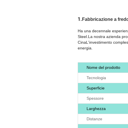
1.
Fabbricazione a fredd
Ha una decennale esperienza
Steel.La nostra azienda prod
CinaL'investimento compless
energia.
Nome del prodotto
Tecnologia
Superficie
Spessore
Larghezza
Distanze