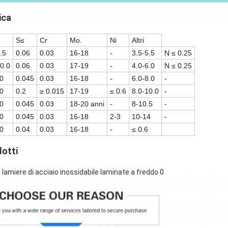
ica
S≤
Cr
Mo.
Ni
Altri
.5
0.06
0.03
16-18
-
3.5-5.5
N ≤ 0.25
10.0
0.06
0.03
17-19
-
4.0-6.0
N ≤ 0.25
00
0.045
0.03
16-18
-
6.0-8.0
-
00
0.2
≥ 0.015
17-19
≤ 0.6
8.0-10.0
-
00
0.045
0.03
18-20 anni
-
8-10.5
-
00
0.045
0.03
16-18
2-3
10-14
-
00
0.04
0.03
16-18
-
≤ 0.6
dotti