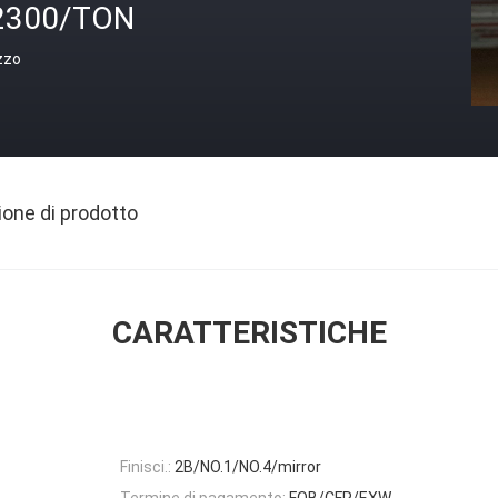
2300/TON
zzo
ione di prodotto
CARATTERISTICHE
Finisci.:
2B/NO.1/NO.4/mirror
Termine di pagamento:
FOB/CFR/EXW