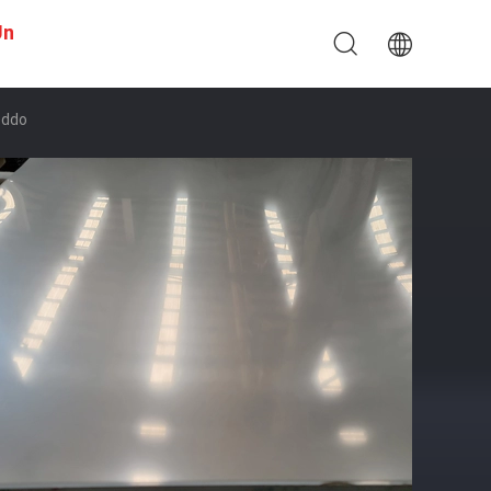
Un
eddo