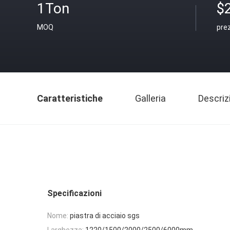
1Ton
$
MOQ
pre
Caratteristiche
Galleria
Descriz
Specificazioni
Nome:
piastra di acciaio sgs
Larghezza:
1220/1500/2000/2500/6000mm