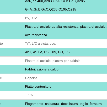
A36, SS400,A283 Gr.A.,Gr.B.Gr.C,A285
Gr.A.,Gr.B.Gr.C,Q235,Q195,Q215
BV,TUV
Piastra di acciaio ad alta resistenza, piastra di acciaio
alta resistenza
to
T/T, L/C a vista, ecc.
AISI, ASTM, BS, DIN, GB, JIS
Piastra di acciaio, piastra per caldaie
Fabbricazione a caldo
le
Coperto
Piatto contenitore
± 1%
e
Piegamento, saldatura, decollatura, taglio, foratura