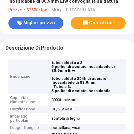
inossidabile di 88.9mm Erw convoglia la saldatura
Prezzo：$2600/ton
MOQ：1 TONNELLATA
Miglior prezzo
Contattaci
Descrizione Di Prodotto
,
tubo saldato a 3
5 pollici di acciaio inossidabile di
88.9mm Erw
,
Evidenziare
tubo saldato 304h di acciaio
inossidabile di 88.9mm
,
,
Tubo a 3
5 pollici di acciaio inossidabile
Capacità di
3000ton/Month
alimentazione
Certificazione
CE/SGS/ISO
Imballaggi
scatola di legno
particolari
Luogo di origine
porcellana, wuxi