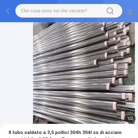
1
/
2
Il tubo saldato a 3,5 pollici 304h 304l ss di acciaio