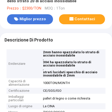
dello strato 20 di acciaio inossidabile
Prezzo：$2300/TON
MOQ：1Ton
Miglior prezzo
Contattaci
Descrizione Di Prodotto
2mm hanno spazzolato lo strato di
acciaio inossidabile
,
304 ha spazzolato lo strato di
Evidenziare
acciaio inossidabile
,
strati lucidati specchio di acciaio
inossidabile di 2mm
Capacità di
1000TON/MONTH
alimentazione
Certificazione
CE/SGS/ISO
Imballaggi
pallet di legno o come richiesta
particolari
Luogo di origine
La CINA