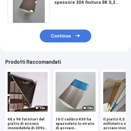
spessore 304 finitura 8K 0,3
mm con eccellente formabilità
Continua
Prodotti Raccomandati
48 x 96 fornitori del
16 il calibro 430 ha
Il piatto 0,5 il
piatto di acciaio
spazzolato lo strato
millimetro ss d
inossidabile di 309s
di acciaio
acciaio inossi