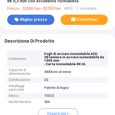
8K 0,3 mm con eccellente formabilità
Prezzo：$2500/ton--$2750/ton
MOQ：1 tonnellata
Miglior prezzo
Contattaci
Descrizione Di Prodotto
,
Fogli di acciaio inossidabile AISI
2B lamiera in acciaio inossidabile da
Evidenziare
1000 mm
,
Carta inossidabile 8K HL
Capacità di
3000tons al mese
alimentazione
Certificazione
CE
Imballaggi
Palette di legno
particolari
Marca
TISCO
Model Number
304
Osservi più